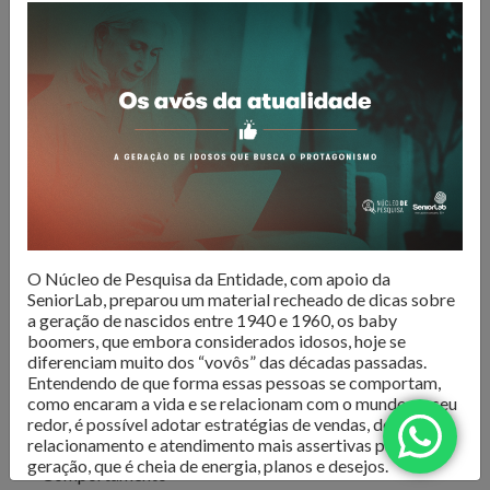
O Núcleo de Pesquisa do Sindilojas Porto Alegre realiza
levantamentos sobre as questões mais importantes para o
varejo da Capital. Dados de
intenção de compra,
resultado de vendas e comportamento do consumidor
são divulgados para que os lojistas possam organizar seus
negócios da melhor forma. Além disso, são produzidos
e-
books com tendências e análises do mercado
, para
inspirar os negócios em sua atualização e transformação.
Confira as publicações!
O Núcleo de Pesquisa da Entidade, com apoio da
SeniorLab, preparou um material recheado de dicas sobre
a geração de nascidos entre 1940 e 1960, os baby
boomers, que embora considerados idosos, hoje se
diferenciam muito dos “vovôs” das décadas passadas.
Entendendo de que forma essas pessoas se comportam,
como encaram a vida e se relacionam com o mundo ao seu
redor, é possível adotar estratégias de vendas, de
Todos
relacionamento e atendimento mais assertivas para essa
geração, que é cheia de energia, planos e desejos.
Comportamento