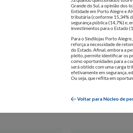
Grande do Sul, a opinião dos lo
r o varejo
Entidade em Porto Alegre e Alv
tributária (conforme 15,34% d
segurança pública (14,7%) e, e
re realiza levantamentos sobre as questões mais importantes para
investimentos para o Estado (
amento do consumidor
são divulgados para que os lojistas poss
Para o Sindilojas Porto Alegre
dências e análises do mercado
, para inspirar os negócios em s
reforça a necessidade de reto
do Estado. Afinal, embora a pe
pleito, permite identificar os
como oportunidades para a con
será obtido com uma carga tri
efetivamente em segurança, edu
Ou seja, que reflita em oportu
Voltar para Núcleo de pe
 comemorativas
Tendência
Vendas do Varejo