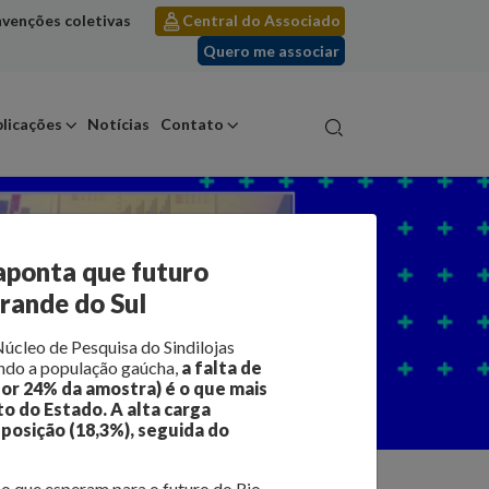
venções coletivas
Central do Associado
Quero me associar
licações
Notícias
Contato
aponta que futuro
Grande do Sul
úcleo de Pesquisa do Sindilojas
undo a população gaúcha,
a falta de
por 24% da amostra) é o que mais
to do Estado.
A alta carga
 posição (18,3%), seguida do
o que esperam para o futuro do Rio