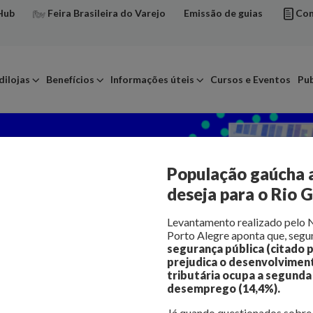
Hub
Feira Brasileira do Varejo
Emissão de guias
Con
dilojas
Benefícios
Informações úteis
Cursos e Eventos
Pub
População gaúcha 
deseja para o Rio 
Levantamento realizado pelo N
Porto Alegre aponta que, seg
segurança pública (citado 
prejudica o desenvolvimen
tributária ocupa a segunda
desemprego (14,4%).
Já quando questionados sobre 