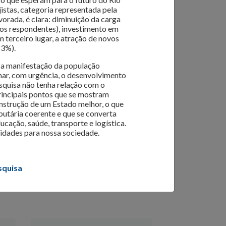
jistas, categoria representada pela
orada, é clara: diminuição da carga
os respondentes), investimento em
m terceiro lugar, a atração de novos
 o varejo da Capital. Dados de
intenção de
13%).
am organizar seus negócios da melhor forma.
, a manifestação da população
ua atualização e transformação.
mar, com urgência, o desenvolvimento
squisa não tenha relação com o
 principais pontos que se mostram
strução de um Estado melhor, o que
butária coerente e que se converta
cação, saúde, transporte e logística.
nidades para nossa sociedade.
squisa