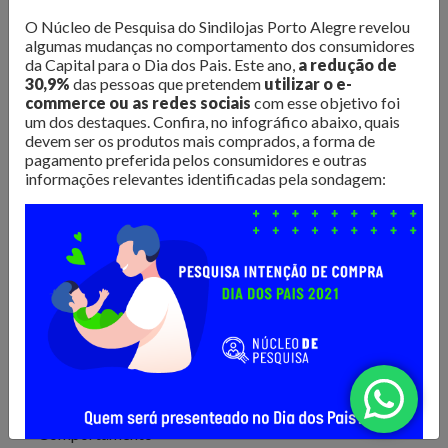
O Núcleo de Pesquisa do Sindilojas Porto Alegre realiza
O Núcleo de Pesquisa do Sindilojas Porto Alegre revelou
levantamentos sobre as questões mais importantes para o
algumas mudanças no comportamento dos consumidores
varejo da Capital. Dados de
intenção de compra,
da Capital para o Dia dos Pais. Este ano,
a redução de
resultado de vendas e comportamento do consumidor
30,9%
das pessoas que pretendem
utilizar o e-
commerce ou as redes sociais
com esse objetivo foi
são divulgados para que os lojistas possam organizar seus
um dos destaques. Confira, no infográfico abaixo, quais
negócios da melhor forma. Além disso, são produzidos
e-
devem ser os produtos mais comprados, a forma de
books com tendências e análises do mercado
, para
pagamento preferida pelos consumidores e outras
inspirar os negócios em sua atualização e transformação.
informações relevantes identificadas pela sondagem:
Confira as publicações!
Todos
Comportamento