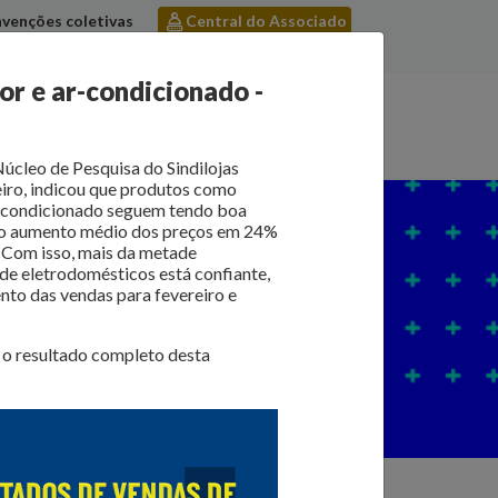
venções coletivas
Central do Associado
Quero me associar
or e ar-condicionado -
licações
Notícias
Contato
úcleo de Pesquisa do Sindilojas
eiro, indicou que produtos como
r-condicionado seguem tendo boa
do aumento médio dos preços em 24%
. Com isso, mais da metade
e eletrodomésticos está confiante,
nto das vendas para fevereiro e
, o resultado completo desta