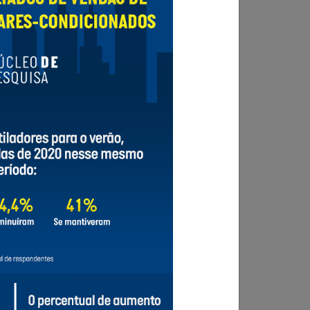
 o varejo da Capital. Dados de
intenção de
am organizar seus negócios da melhor forma.
ua atualização e transformação.