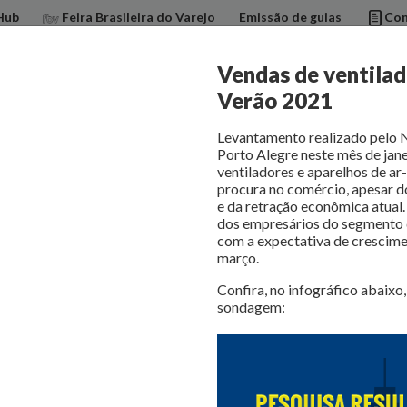
Hub
Feira Brasileira do Varejo
Emissão de guias
Con
Vendas de ventilad
Verão 2021
dilojas
Benefícios
Informações úteis
Cursos e Eventos
Pub
Levantamento realizado pelo N
Porto Alegre neste mês de jan
ventiladores e aparelhos de a
procura no comércio, apesar 
e da retração econômica atual
dos empresários do segmento d
com a expectativa de crescime
março.
Confira, no infográfico abaixo
sondagem: