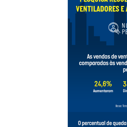
r o varejo
re realiza levantamentos sobre as questões mais importantes para
amento do consumidor
são divulgados para que os lojistas poss
dências e análises do mercado
, para inspirar os negócios em s
 comemorativas
Tendência
Vendas do Varejo