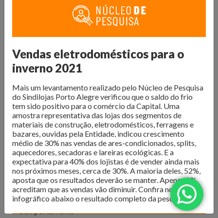
O Núcleo de Pesquisa do Sindilojas Porto Alegre realiza
levantamentos sobre as questões mais importantes para o
varejo da Capital. Dados de
intenção de compra,
resultado de vendas e comportamento do consumidor
são divulgados para que os lojistas possam organizar seus
Vendas eletrodomésticos para o
negócios da melhor forma. Além disso, são produzidos
e-
inverno 2021
books com tendências e análises do mercado
, para
inspirar os negócios em sua atualização e transformação.
Mais um levantamento realizado pelo Núcleo de Pesquisa
do Sindilojas Porto Alegre verificou que o saldo do frio
Confira as publicações!
tem sido positivo para o comércio da Capital. Uma
amostra representativa das lojas dos segmentos de
materiais de construção, eletrodomésticos, ferragens e
bazares, ouvidas pela Entidade, indicou crescimento
médio de 30% nas vendas de ares-condicionados, splits,
aquecedores, secadoras e lareiras ecológicas. E a
expectativa para 40% dos lojistas é de vender ainda mais
nos próximos meses, cerca de 30%. A maioria deles, 52%,
aposta que os resultados deverão se manter. Apenas 8%
acreditam que as vendas vão diminuir. Confira no
Todos
infográfico abaixo o resultado completo da pesquisa:
Comportamento