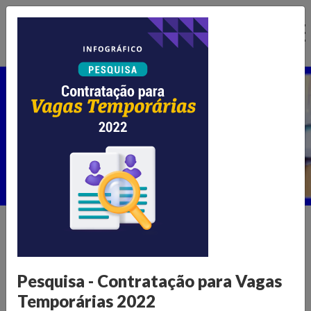
Ir
para
o
conteúdo
Núcleo de Pesquisa
Home >
Publicações >
Núcleo de Pesquisa
Informações para transformar o
Pesquisa - Contratação para Vagas
varejo
Temporárias 2022