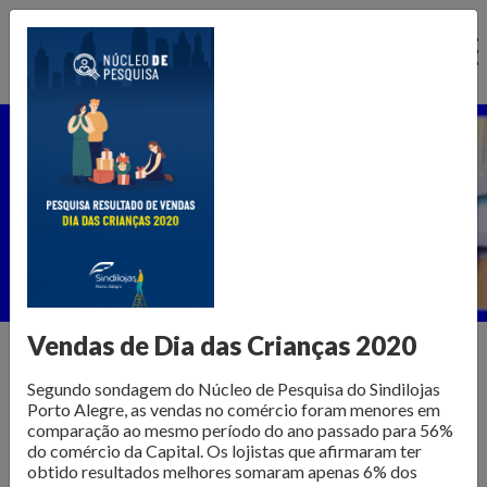
Ir
para
o
conteúdo
Núcleo de Pesquisa
Home >
Publicações >
Núcleo de Pesquisa
Vendas de Dia das Crianças 2020
Segundo sondagem do Núcleo de Pesquisa do Sindilojas
Informações para transformar o
Porto Alegre, as vendas no comércio foram menores em
comparação ao mesmo período do ano passado para 56%
varejo
do comércio da Capital. Os lojistas que afirmaram ter
obtido resultados melhores somaram apenas 6% dos