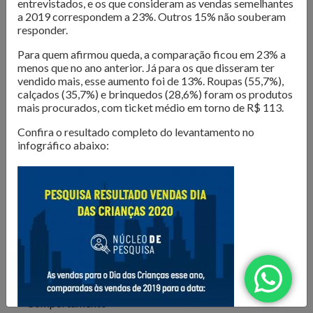
entrevistados, e os que consideram as vendas semelhantes
O Núcleo de Pesquisa do Sindilojas Porto Alegre realiza
a 2019 correspondem a 23%. Outros 15% não souberam
levantamentos sobre as questões mais importantes para o
responder.
varejo da Capital. Dados de
intenção de compra,
Para quem afirmou queda, a comparação ficou em 23% a
resultado de vendas e comportamento do consumidor
menos que no ano anterior. Já para os que disseram ter
são divulgados para que os lojistas possam organizar seus
vendido mais, esse aumento foi de 13%. Roupas (55,7%),
negócios da melhor forma. Além disso, são produzidos
e-
calçados (35,7%) e brinquedos (28,6%) foram os produtos
books com tendências e análises do mercado
, para
mais procurados, com ticket médio em torno de R$ 113.
inspirar os negócios em sua atualização e transformação.
Confira o resultado completo do levantamento no
infográfico abaixo:
Confira as publicações!
Todos
Comportamento