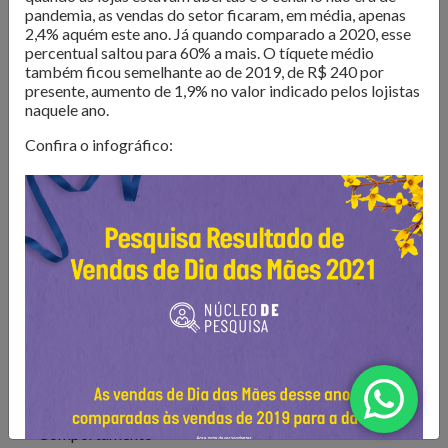
O Núcleo de Pesquisa do Sindilojas Porto Alegre realiza
pandemia, as vendas do setor ficaram, em média, apenas
levantamentos sobre as questões mais importantes para o
2,4% aquém este ano. Já quando comparado a 2020, esse
percentual saltou para 60% a mais. O tíquete médio
varejo da Capital. Dados de
intenção de compra,
também ficou semelhante ao de 2019, de R$ 240 por
resultado de vendas e comportamento do consumidor
presente, aumento de 1,9% no valor indicado pelos lojistas
são divulgados para que os lojistas possam organizar seus
naquele ano.
negócios da melhor forma. Além disso, são produzidos
e-
Confira o infográfico:
books com tendências e análises do mercado
, para
inspirar os negócios em sua atualização e transformação.
Confira as publicações!
Todos
Comportamento