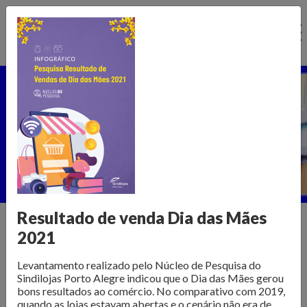
Ir
para
o
conteúdo
Núcleo de Pesquisa
Home >
Publicações >
Núcleo de Pesquisa
Resultado de venda Dia das Mães
2021
Informações para transformar o
Levantamento realizado pelo Núcleo de Pesquisa do
varejo
Sindilojas Porto Alegre indicou que o Dia das Mães gerou
bons resultados ao comércio. No comparativo com 2019,
quando as lojas estavam abertas e o cenário não era de