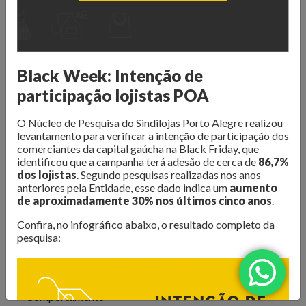
O Núcleo de Pesquisa do Sindilojas Porto Alegre realiza
levantamentos sobre as questões mais importantes para o
varejo da Capital. Dados de
intenção de compra,
resultado de vendas e comportamento do consumidor
são divulgados para que os lojistas possam organizar seus
Black Week: Intenção de
negócios da melhor forma. Além disso, são produzidos
e-
participação lojistas POA
books com tendências e análises do mercado
, para
inspirar os negócios em sua atualização e transformação.
O Núcleo de Pesquisa do Sindilojas Porto Alegre realizou
levantamento para verificar a intenção de participação dos
Confira as publicações!
comerciantes da capital gaúcha na Black Friday, que
identificou que a campanha terá adesão de cerca de
86,7%
dos lojistas
. Segundo pesquisas realizadas nos anos
anteriores pela Entidade, esse dado indica um
aumento
de aproximadamente 30% nos últimos cinco anos
.
Confira, no infográfico abaixo, o resultado completo da
pesquisa:
Todos
Comportamento