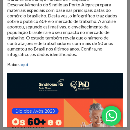
O Núcleo de Pesquisa do Sindilojas Porto Alegre realiza
Desenvolvimento do Sindilojas Porto Alegre prepara
levantamentos sobre as questões mais importantes para o
materiais especiais com base nas principais datas do
comércio brasileiro. Desta vez, o infográfico traz dados
varejo da Capital. Dados de
intenção de compra,
sobre o público 60+ e o mercado de trabalho. A análise
resultado de vendas e comportamento do consumidor
apontou, segundo estimativas, o envelhecimento da
são divulgados para que os lojistas possam organizar seus
população brasileira e o seu impacto no mercado de
negócios da melhor forma. Além disso, são produzidos
e-
trabalho. O estudo também revela que o número de
contratações e de trabalhadores com mais de 50 anos
books com tendências e análises do mercado
, para
aumentou no Brasil nos últimos anos. Confira, no
inspirar os negócios em sua atualização e transformação.
infográfico, os dados identificados:
Confira as publicações!
Baixe
aqui
Todos
Comportamento