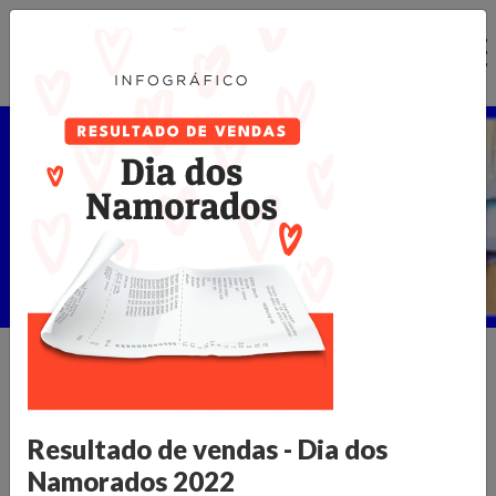
Ir
para
o
conteúdo
Núcleo de Pesquisa
Home >
Publicações >
Núcleo de Pesquisa
Informações para transformar o
Resultado de vendas - Dia dos
varejo
Namorados 2022