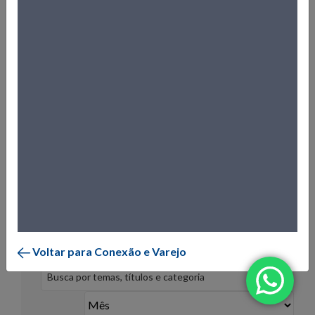
A revista Conexão Varejo é distribuída gratuitamente para os
associados ao Sindilojas Porto Alegre, lojistas representados
pelo Sindicato, entidades empresariais e formadores de
opinião. A publicação é bimestral e possui uma tiragem de 3
mil exemplares, além de ser disponibilizada para leitura e
download em formato digital. Conheça todas as edições da
Conexão Varejo:
Quer anunciar na revista? Mande um e-mail para
comercial@sindilojaspoa.com.br
.
Confira as edições:
Voltar para Conexão e Varejo