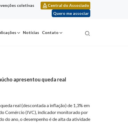
venções coletivas
Central do Associado
Quero me associar
licações
Notícias
Contato
gaúcho apresentou queda real
queda real (descontada a inflação) de 1,3% em
s do Comércio (IVC), indicador monitorado por
do do ano, o desempenho é de alta da atividade