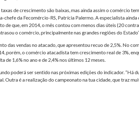
taxas de crescimento são baixas, mas ainda assim o comércio tem
a-chefe da Fecomércio-RS, Patrícia Palermo. A especialista ainda
 fato de que, em 2014, o mês contou com menos dias úteis (20 cont
trasou o comércio, principalmente nas grandes regiões do Estado”,
to das vendas no atacado, que apresentou recuo de 2,5%. No comér
014, porém, o comércio atacadista tem crescimento real de 3%, en
lta de 1,6% no ano e de 2,4% nos últimos 12 meses.
ndo poderá ser sentido nas próximas edições do indicador. “Há du
l. Outra é a realização do campeonato na tua cidade, que traz muit