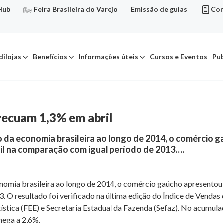
Hub
Feira Brasileira do Varejo
Emissão de guias
Con
dilojas
Benefícios
Informações úteis
Cursos e Eventos
Pub
recuam 1,3% em abril
o da economia brasileira ao longo de 2014, o comércio 
ril na comparação com igual período de 2013….
nomia brasileira ao longo de 2014, o comércio gaúcho apresentou 
. O resultado foi verificado na última edição do Índice de Venda
tica (FEE) e Secretaria Estadual da Fazenda (Sefaz). No acumula
hega a 2,6%.