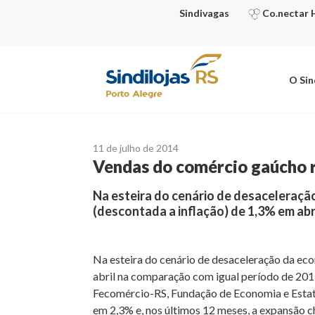
Ir
Sindivagas
Co.nectar 
para
o
conteúdo
O Sin
11 de julho de 2014
Vendas do comércio gaúcho 
Na esteira do cenário de desaceleraçã
(descontada a inflação) de 1,3% em ab
Na esteira do cenário de desaceleração da eco
abril na comparação com igual período de 2013
Fecomércio-RS, Fundação de Economia e Estatís
em 2,3% e, nos últimos 12 meses, a expansão c