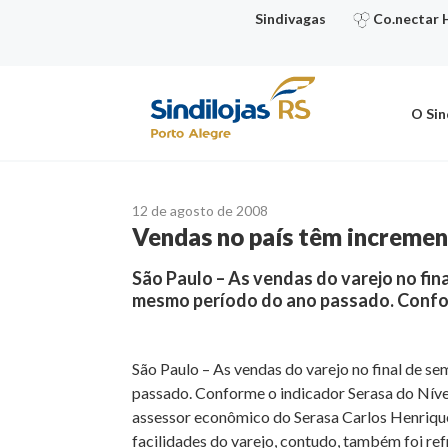
Ir
Sindivagas
Co.nectar 
para
o
conteúdo
O Sin
12 de agosto de 2008
Vendas no país têm incremen
São Paulo – As vendas do varejo no fin
mesmo período do ano passado. Confor
São Paulo – As vendas do varejo no final de 
passado. Conforme o indicador Serasa do Níve
assessor econômico do Serasa Carlos Henrique
facilidades do varejo, contudo, também foi re