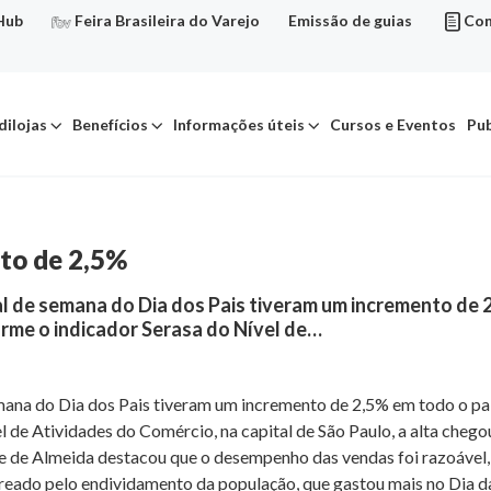
Hub
Feira Brasileira do Varejo
Emissão de guias
Con
dilojas
Benefícios
Informações úteis
Cursos e Eventos
Pub
to de 2,5%
al de semana do Dia dos Pais tiveram um incremento de 
me o indicador Serasa do Nível de…
semana do Dia dos Pais tiveram um incremento de 2,5% em todo o p
l de Atividades do Comércio, na capital de São Paulo, a alta che
 de Almeida destacou que o desempenho das vendas foi razoável, 
freado pelo endividamento da população, que gastou mais no Dia 