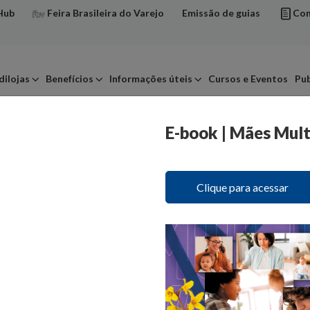
Hub
Feira Brasileira do Varejo
Emissão de guias
Con
dilojas
Benefícios
Informações úteis
Cursos e Eventos
Pub
E-book | Mães Mult
Clique para acessar