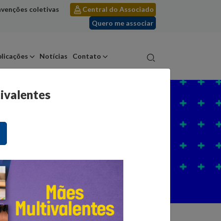
venções coletivas
Central do Associado
Quero me associar
licações
Notícias
Contato
ivalentes