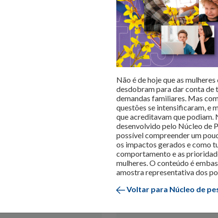
r o varejo
re realiza levantamentos sobre as questões mais importantes para
amento do consumidor
são divulgados para que os lojistas poss
dências e análises do mercado
, para inspirar os negócios em s
Não é de hoje que as mulheres
desdobram para dar conta de t
demandas familiares. Mas com
questões se intensificaram, e 
que acreditavam que podiam. 
desenvolvido pelo Núcleo de Pe
possível compreender um pouc
os impactos gerados e como t
comportamento e as prioridad
mulheres. O conteúdo é embas
 comemorativas
Tendência
Vendas do Varejo
amostra representativa dos po
Voltar para Núcleo de pe