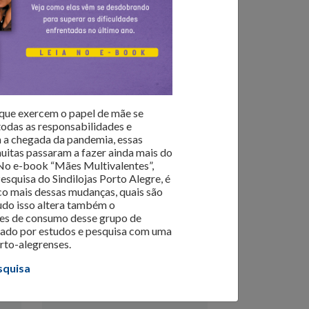
 o varejo da Capital. Dados de
intenção de
am organizar seus negócios da melhor forma.
ua atualização e transformação.
 que exercem o papel de mãe se
odas as responsabilidades e
 a chegada da pandemia, essas
muitas passaram a fazer ainda mais do
No e-book “Mães Multivalentes”,
squisa do Sindilojas Porto Alegre, é
o mais dessas mudanças, quais são
udo isso altera também o
es de consumo desse grupo de
ado por estudos e pesquisa com uma
rto-alegrenses.
squisa