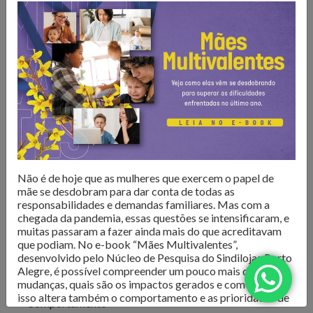
O Núcleo de Pesquisa do Sindilojas Porto Alegre realiza
levantamentos sobre as questões mais importantes para o
varejo da Capital. Dados de
intenção de compra,
resultado de vendas e comportamento do consumidor
são divulgados para que os lojistas possam organizar seus
negócios da melhor forma. Além disso, são produzidos
e-
books com tendências e análises do mercado
, para
inspirar os negócios em sua atualização e transformação.
Confira as publicações!
Não é de hoje que as mulheres que exercem o papel de
mãe se desdobram para dar conta de todas as
responsabilidades e demandas familiares. Mas com a
chegada da pandemia, essas questões se intensificaram, e
muitas passaram a fazer ainda mais do que acreditavam
que podiam. No e-book “Mães Multivalentes”,
desenvolvido pelo Núcleo de Pesquisa do Sindilojas Porto
Alegre, é possível compreender um pouco mais dessas
Todos
mudanças, quais são os impactos gerados e como tudo
isso altera também o comportamento e as prioridades de
Comportamento
consumo desse grupo de mulheres. O conteúdo é