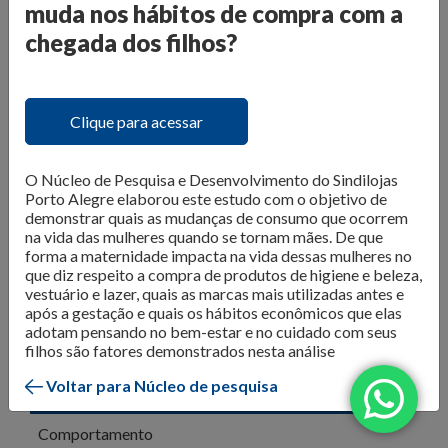
O Núcleo de Pesquisa do Sindilojas Porto Alegre realiza
muda nos hábitos de compra com a
levantamentos sobre as questões mais importantes para o
chegada dos filhos?
varejo da Capital. Dados de
intenção de compra,
resultado de vendas e comportamento do consumidor
são divulgados para que os lojistas possam organizar seus
Clique para acessar
negócios da melhor forma. Além disso, são produzidos
e-
books com tendências e análises do mercado
, para
inspirar os negócios em sua atualização e transformação.
O Núcleo de Pesquisa e Desenvolvimento do Sindilojas
Porto Alegre elaborou este estudo com o objetivo de
Confira as publicações!
demonstrar quais as mudanças de consumo que ocorrem
na vida das mulheres quando se tornam mães. De que
forma a maternidade impacta na vida dessas mulheres no
que diz respeito a compra de produtos de higiene e beleza,
vestuário e lazer, quais as marcas mais utilizadas antes e
após a gestação e quais os hábitos econômicos que elas
adotam pensando no bem-estar e no cuidado com seus
filhos são fatores demonstrados nesta análise
Voltar para Núcleo de pesquisa
Todos
Comportamento