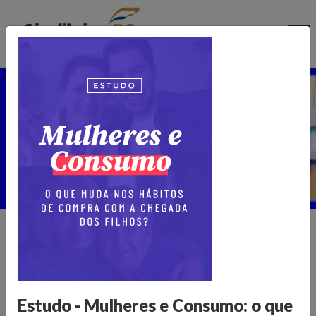
Ir
para
o
conteúdo
Núcleo de Pesquisa
Home >
Publicações >
Núcleo de Pesquisa
Informações para transformar o
varejo
Estudo - Mulheres e Consumo: o que