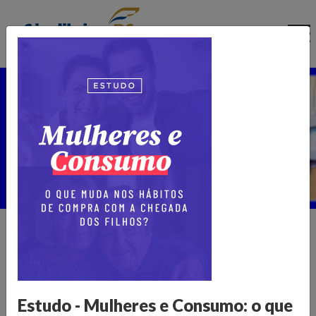
Ir
para
o
conteúdo
Núcleo de Pesquisa
Home >
Publicações >
Núcleo de Pesquisa
Informações para transformar o
varejo
Estudo - Mulheres e Consumo: o que