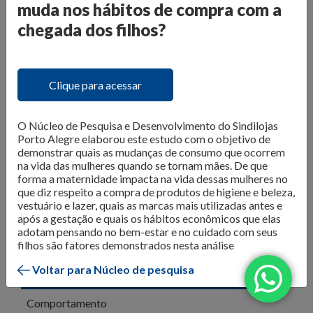
O Núcleo de Pesquisa do Sindilojas Porto Alegre realiza
muda nos hábitos de compra com a
levantamentos sobre as questões mais importantes para o
chegada dos filhos?
varejo da Capital. Dados de
intenção de compra,
resultado de vendas e comportamento do consumidor
são divulgados para que os lojistas possam organizar seus
Clique para acessar
negócios da melhor forma. Além disso, são produzidos
e-
books com tendências e análises do mercado
, para
inspirar os negócios em sua atualização e transformação.
O Núcleo de Pesquisa e Desenvolvimento do Sindilojas
Porto Alegre elaborou este estudo com o objetivo de
Confira as publicações!
demonstrar quais as mudanças de consumo que ocorrem
na vida das mulheres quando se tornam mães. De que
forma a maternidade impacta na vida dessas mulheres no
que diz respeito a compra de produtos de higiene e beleza,
vestuário e lazer, quais as marcas mais utilizadas antes e
após a gestação e quais os hábitos econômicos que elas
adotam pensando no bem-estar e no cuidado com seus
filhos são fatores demonstrados nesta análise
Voltar para Núcleo de pesquisa
Todos
Comportamento