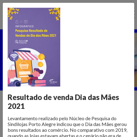
Ir
para
o
conteúdo
Núcleo de Pesquisa
Home >
Publicações >
Núcleo de Pesquisa
Resultado de venda Dia das Mães
2021
Informações para transformar o
Levantamento realizado pelo Núcleo de Pesquisa do
varejo
Sindilojas Porto Alegre indicou que o Dia das Mães gerou
bons resultados ao comércio. No comparativo com 2019,
quando as lojas estavam abertas e o cenário não era de