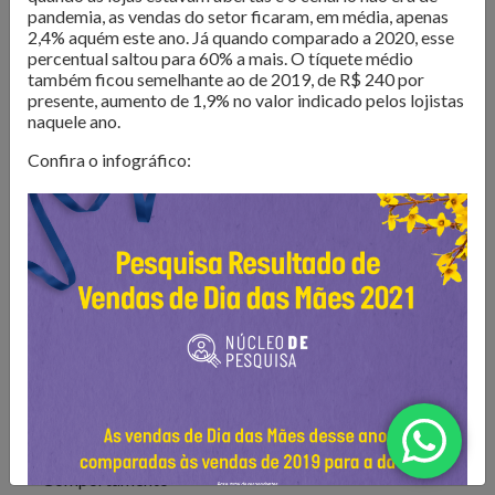
O Núcleo de Pesquisa do Sindilojas Porto Alegre realiza
pandemia, as vendas do setor ficaram, em média, apenas
levantamentos sobre as questões mais importantes para o
2,4% aquém este ano. Já quando comparado a 2020, esse
percentual saltou para 60% a mais. O tíquete médio
varejo da Capital. Dados de
intenção de compra,
também ficou semelhante ao de 2019, de R$ 240 por
resultado de vendas e comportamento do consumidor
presente, aumento de 1,9% no valor indicado pelos lojistas
são divulgados para que os lojistas possam organizar seus
naquele ano.
negócios da melhor forma. Além disso, são produzidos
e-
Confira o infográfico:
books com tendências e análises do mercado
, para
inspirar os negócios em sua atualização e transformação.
Confira as publicações!
Todos
Comportamento