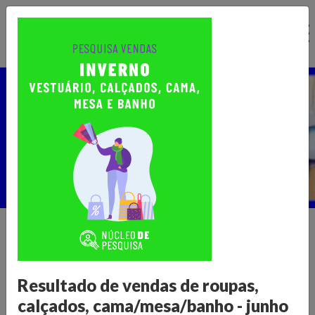
Ir
para
o
conteúdo
Núcleo de Pesquisa
Home >
Publicações >
Núcleo de Pesquisa
Informações para transformar o
Resultado de vendas de roupas,
varejo
calçados, cama/mesa/banho - junho