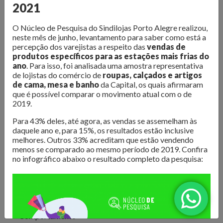
O Núcleo de Pesquisa do Sindilojas Porto Alegre realiza
2021
levantamentos sobre as questões mais importantes para o
varejo da Capital. Dados de
intenção de compra,
O Núcleo de Pesquisa do Sindilojas Porto Alegre realizou,
neste mês de junho, levantamento para saber como está a
resultado de vendas e comportamento do consumidor
percepção dos varejistas a respeito das
vendas de
são divulgados para que os lojistas possam organizar seus
produtos específicos para as estações mais frias do
negócios da melhor forma. Além disso, são produzidos
e-
ano
. Para isso, foi analisada uma amostra representativa
de lojistas do comércio de
roupas, calçados e artigos
books com tendências e análises do mercado
, para
de cama, mesa e banho
da Capital, os quais afirmaram
inspirar os negócios em sua atualização e transformação.
que é possível comparar o movimento atual com o de
2019.
Confira as publicações!
Para 43% deles, até agora, as vendas se assemelham às
daquele ano e, para 15%, os resultados estão inclusive
melhores. Outros 33% acreditam que estão vendendo
menos se comparado ao mesmo período de 2019. Confira
no infográfico abaixo o resultado completo da pesquisa:
Todos
Comportamento