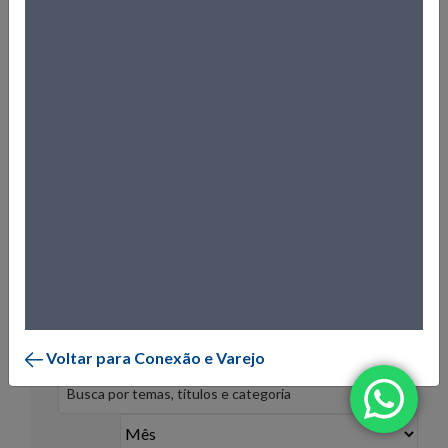
A revista Conexão Varejo é distribuída gratuitamente para os
associados ao Sindilojas Porto Alegre, lojistas representados
pelo Sindicato, entidades empresariais e formadores de
opinião. A publicação é bimestral e possui uma tiragem de 3
mil exemplares, além de ser disponibilizada para leitura e
download em formato digital. Conheça todas as edições da
Conexão Varejo:
Quer anunciar na revista? Mande um e-mail para
comercial@sindilojaspoa.com.br
.
Confira as edições:
Voltar para Conexão e Varejo