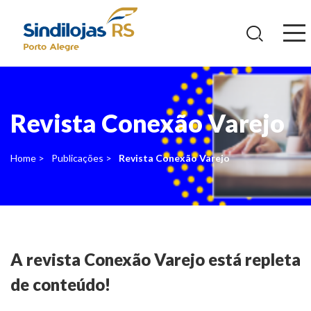
Ir
para
o
conteúdo
Revista Conexão Varejo
Home >
Publicações >
Revista Conexão Varejo
A revista Conexão Varejo está repleta
de conteúdo!