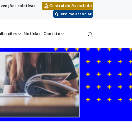
venções coletivas
Central do Associado
Quero me associar
licações
Notícias
Contato