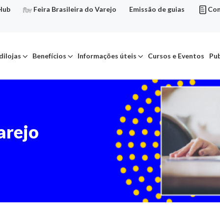
Hub
Feira Brasileira do Varejo
Emissão de guias
Con
dilojas
Benefícios
Informações úteis
Cursos e Eventos
Pub
arejo